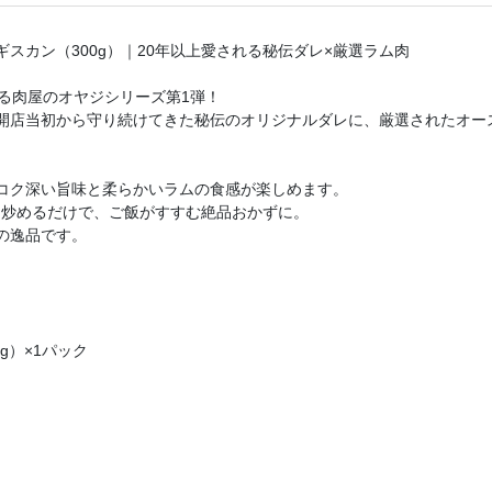
スカン（300g）｜20年以上愛される秘伝ダレ×厳選ラム肉
る肉屋のオヤジシリーズ第1弾！
開店当初から守り続けてきた秘伝のオリジナルダレに、厳選されたオー
コク深い旨味と柔らかいラムの食感が楽しめます。
に炒めるだけで、ご飯がすすむ絶品おかずに。
の逸品です。
g）×1パック