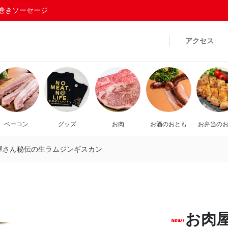
巻きソーセージ
アクセス
ベーコン
グッズ
お肉
お酒のおとも
お弁当の
屋さん秘伝の生ラムジンギスカン
お肉