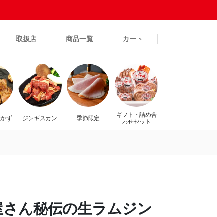
取扱店
商品一覧
カート
ギフト・詰め合
おかず
ジンギスカン
季節限定
わせセット
屋さん秘伝の生ラムジン