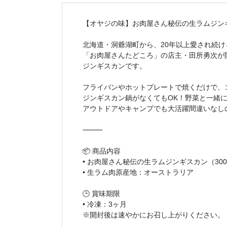
【オヤジの味】お肉屋さん秘伝の生ラムジンギ
北海道・洞爺湖町から、20年以上愛され続け
「お肉屋さんたどころ」の店主・田所勇次が
ジンギスカンです。
フライパンやホットプレートで焼くだけで、
ジンギスカン鍋がなくてもOK！野菜と一緒
アウトドアやキャンプでも大活躍間違いなし
⸻
📦 商品内容
• お肉屋さん秘伝の生ラムジンギスカン（300
• 生ラム肉原産地：オーストラリア
🕒 賞味期限
• 冷凍：3ヶ月
※開封後は速やかにお召し上がりください。