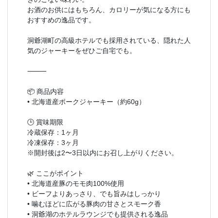
お酒のお供にはもちろん、カロリーが気になる方にも
おすすめの逸品です。
洞爺湖町の高級ホテルでも採用されている、隠れた人
気のジャーキーをぜひご自宅でも。
⸻
📦 商品内容
• 北海道産ポークジャーキー（約60g）
🕒 賞味期限
冷蔵保存：1ヶ月
冷凍保存：3ヶ月
※開封後は2〜3日以内にお召し上がりください。
🌿 ここがポイント
• 北海道産豚のモモ肉100%使用
• ビーフよりあっさり、でも旨みはしっかり
• 噛むほどに広がる豚肉の甘さとスモーク香
• 洞爺湖のホテルラウンジでも提供される逸品