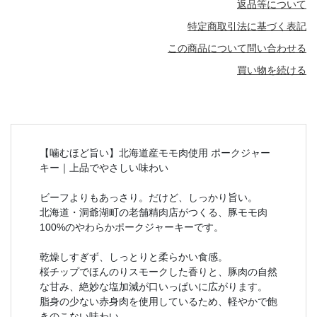
返品等について
特定商取引法に基づく表記
この商品について問い合わせる
買い物を続ける
【噛むほど旨い】北海道産モモ肉使用 ポークジャー
キー｜上品でやさしい味わい
ビーフよりもあっさり。だけど、しっかり旨い。
北海道・洞爺湖町の老舗精肉店がつくる、豚モモ肉
100%のやわらかポークジャーキーです。
乾燥しすぎず、しっとりと柔らかい食感。
桜チップでほんのりスモークした香りと、豚肉の自然
な甘み、絶妙な塩加減が口いっぱいに広がります。
脂身の少ない赤身肉を使用しているため、軽やかで飽
きのこない味わい。