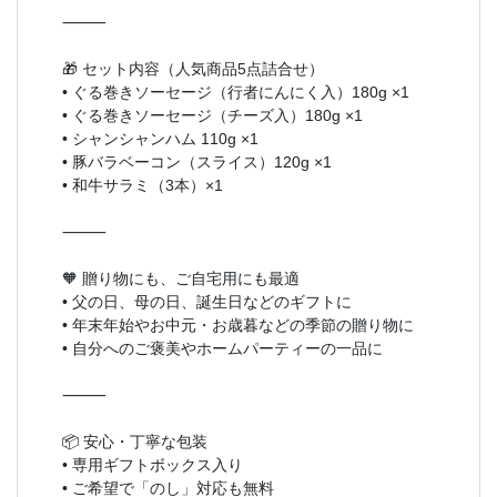
⸻
🎁 セット内容（人気商品5点詰合せ）
• ぐる巻きソーセージ（行者にんにく入）180g ×1
• ぐる巻きソーセージ（チーズ入）180g ×1
• シャンシャンハム 110g ×1
• 豚バラベーコン（スライス）120g ×1
• 和牛サラミ（3本）×1
⸻
🧡 贈り物にも、ご自宅用にも最適
• 父の日、母の日、誕生日などのギフトに
• 年末年始やお中元・お歳暮などの季節の贈り物に
• 自分へのご褒美やホームパーティーの一品に
⸻
📦 安心・丁寧な包装
• 専用ギフトボックス入り
• ご希望で「のし」対応も無料