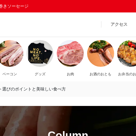
巻きソーセージ
アクセス
ベーコン
グッズ
お肉
お酒のおとも
お弁当の
ト選びのポイントと美味しい食べ方
Column